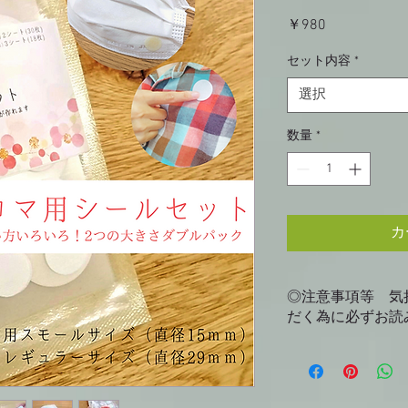
価
￥980
格
セット内容
*
選択
数量
*
カ
◎注意事項等 気
だく為に必ずお読
基本的に最安の方法
望がございましたら
補償がつきませんの