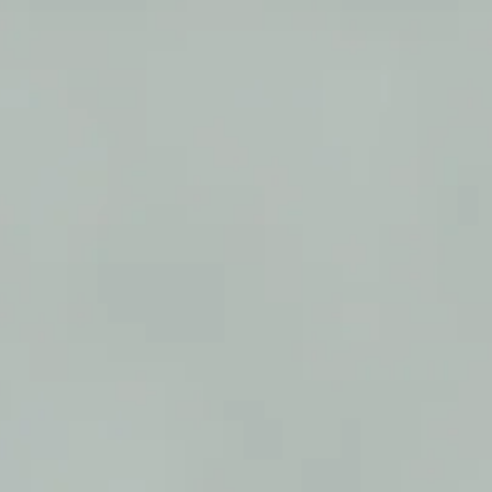
際は、Visa/MasterCardまたは
ressのカードをご利用下さい。決済終了
行straip社より受領のメールが送
多少色具合が異なって見える場合も
ください。
る商品の交換及び返品は、お受けす
。不良品やご注文された商品と違う
み可能です。不良品による返品につ
着後５日以内に、当サロンまでご連
等により交換が不可能な場合は、返
頂きます。
庫を共有し、販売しております。
データは同期しておらず、手動によ
 ご注文時点で在庫切れが発生してい
。
ャンセルさせていただきます。誠に
ほどよろしくお願いいたします。