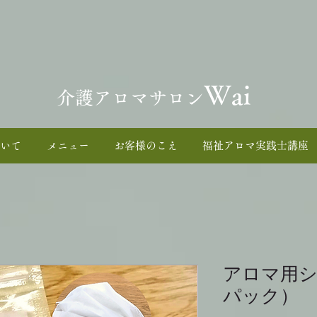
Wai
介護アロマサロン
いて
メニュー
お客様のこえ
福祉アロマ実践士講座
アロマ用
パック）