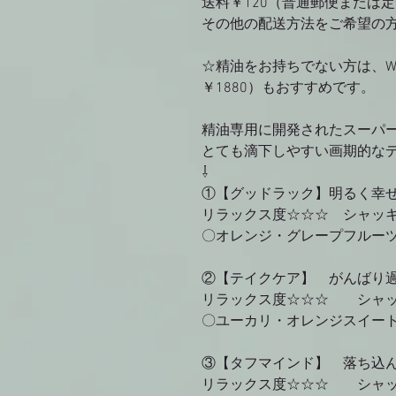
送料￥120（普通郵便または
その他の配送方法をご希望の
☆精油をお持ちでない方は、Wa
￥1880）もおすすめです。
精油専用に開発されたスーパ
とても滴下しやすい画期的な
⇩
①【グッドラック】明るく
リラックス度☆☆☆ シ
〇オレンジ・グレープフルー
②【テイクケア】 がんば
リラックス度☆☆☆ シ
〇ユーカリ・オレンジスイー
③【タフマインド】 落ち
リラックス度☆☆☆ シ