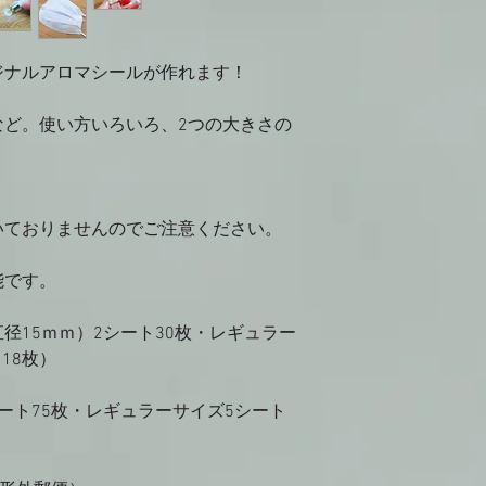
※クレジットカード決済の
American Exp
後、クレジット決済代
信されます。
ジナルアロマシールが作れます！
※画面上と実物では
ございます。ご了承
など。使い方いろいろ、2つの大きさの
※返品・交換
お客様のご都合によ
ることが出来ません
いておりませんのでご注意ください。
商品が届いた場合の
きましては、商品到
絡下さい。在庫切れ
能です。
金での対応とさせて
当店では実店舗と在
径15ｍｍ）2シート30枚・レギュラー
当店と実店舗の在庫
18枚）
る修正となるため、
る場合もございます
ート75枚・レギュラーサイズ5シート
その際はご注文をキ
勝手ながらご了承の