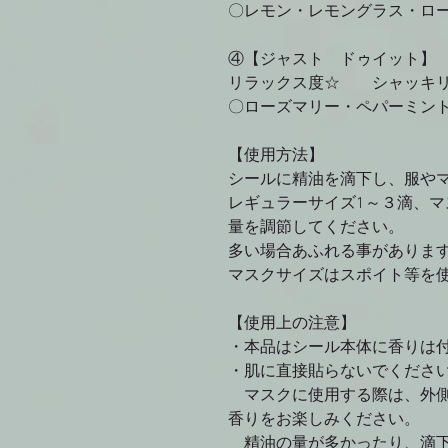
〇レモン・レモングラス・ロ
④【ジャスト ドゥイット
リラックス度☆ シャッ
〇ローズマリー・ペパーミン
【使用方法】
シールに精油を滴下し、服や
レギュラーサイズ
1
～３滴、マ
量を調節してください。
多い場合あふれる事がありま
マスクサイズはスポイト等を
【使用上の注意】
・本品はシール本体に香りは
・肌に直接貼らないでくださ
マスクに使用する際は、外側
香りをお楽しみください。
精油の量が多かったり、滴下