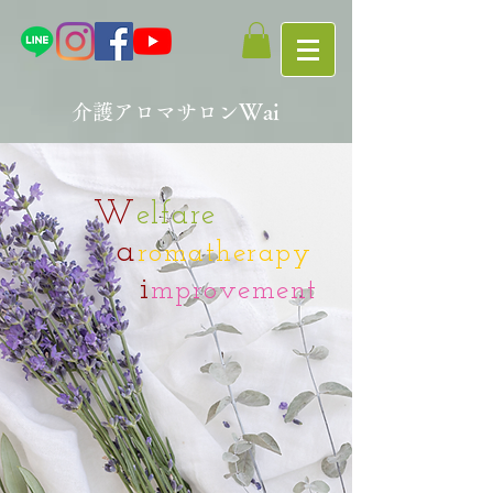
Wai
介護アロマサロン
W
elfare
a
romatherapy
i
mprovement