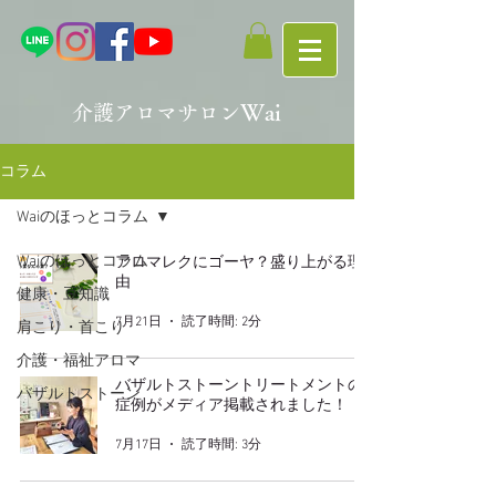
Wai
介護アロマサロン
コラム
Waiのほっとコラム
Waiのほっとコラム
アロマレクにゴーヤ？盛り上がる理
由
健康・豆知識
7月21日
読了時間: 2分
肩こり・首こり
介護・福祉アロマ
バザルトストーントリートメントの
バザルトストーン
症例がメディア掲載されました！
7月17日
読了時間: 3分